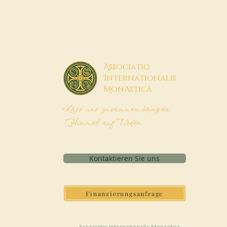
A
ssociatio
I
nternationalis
M
onAstica
Lass uns zusammen bringen
Himmel auf Erden
Kontaktieren Sie uns
Finanzierungsanfrage