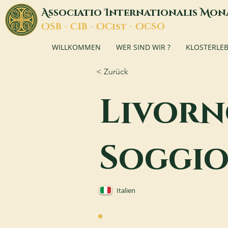
A
I
M
ssociatio
nternationalis
on
O
C
O
O
SB -
IB -
Cist -
CSO
WILLKOMMEN
WER SIND WIR ?
KLOSTERLE
< Zurück
Livorn
Soggi
Italien