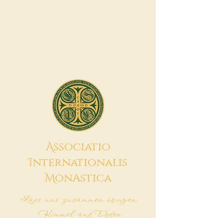
A
ssociatio
I
nternationalis
M
onAstica
Lass uns zusammen bringen
Himmel auf Erden