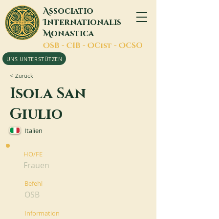
A
ssociatio
I
nternationalis
M
onastica
O
SB -
C
IB -
O
Cist -
O
CSO
UNS UNTERSTÜTZEN
< Zurück
Isola San
Giulio
Italien
HO/FE
Frauen
Befehl
OSB
Information