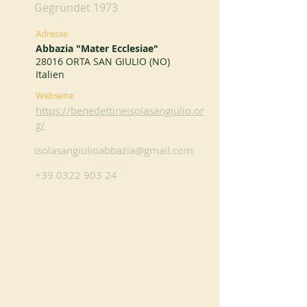
Gegründet 1973
Adresse
Abbazia "Mater Ecclesiae"
28016 ORTA SAN GIULIO (NO)
Italien
Webseite
https://benedettineisolasangiulio.or
g/
isolasangiulioabbazia@gmail.com
+39 0322 903 24