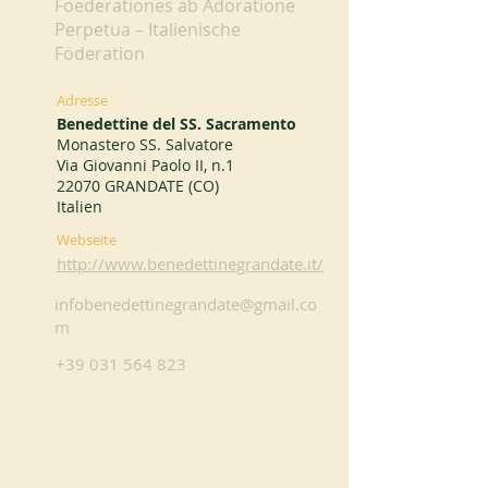
Foederationes ab Adoratione
Perpetua – Italienische
Föderation
Adresse
Benedettine del SS. Sacramento
Monastero SS. Salvatore
Via Giovanni Paolo II, n.1
22070 GRANDATE (CO)
Italien
Webseite
http://www.benedettinegrandate.it/
infobenedettinegrandate@gmail.co
m
+39 031 564 823