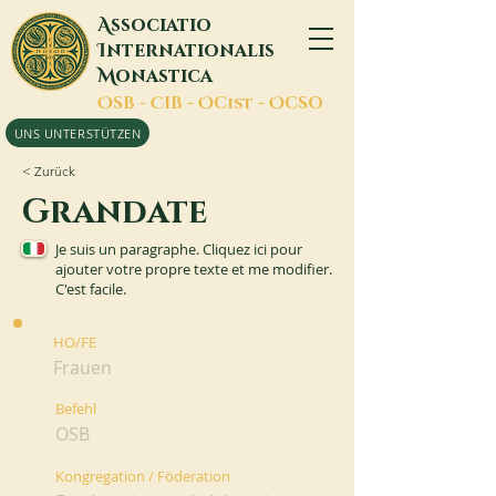
A
ssociatio
I
nternationalis
M
onastica
O
SB -
C
IB -
O
Cist -
O
CSO
UNS UNTERSTÜTZEN
< Zurück
Grandate
Je suis un paragraphe. Cliquez ici pour
ajouter votre propre texte et me modifier.
C'est facile.
HO/FE
Frauen
Befehl
OSB
Kongregation / Föderation