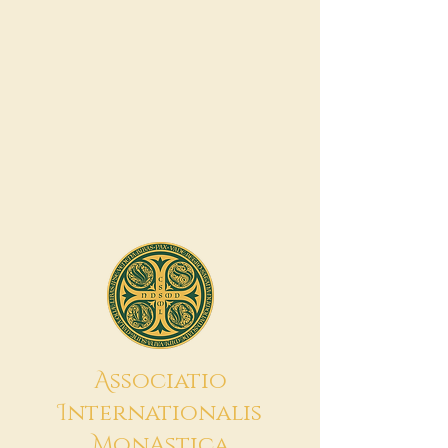
A
ssociatio
I
nternationalis
M
onAstica