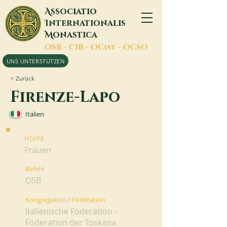
A
ssociatio
I
nternationalis
M
onastica
O
SB -
C
IB -
O
Cist -
O
CSO
UNS UNTERSTÜTZEN
< Zurück
Firenze-Lapo
Italien
HO/FE
Frauen
Befehl
OSB
Kongregation / Föderation
Italienische Föderation -
Föderation der Toskana