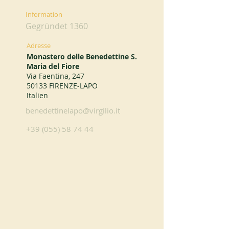
Information
Gegründet 1360
Adresse
Monastero delle Benedettine S.
Maria del Fiore
Via Faentina, 247
50133 FIRENZE-LAPO
Italien
benedettinelapo@virgilio.it
+39 (055) 58 74 44