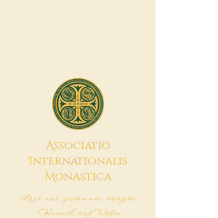
A
ssociatio
I
nternationalis
M
onAstica
Lass uns zusammen bringen
Himmel auf Erden