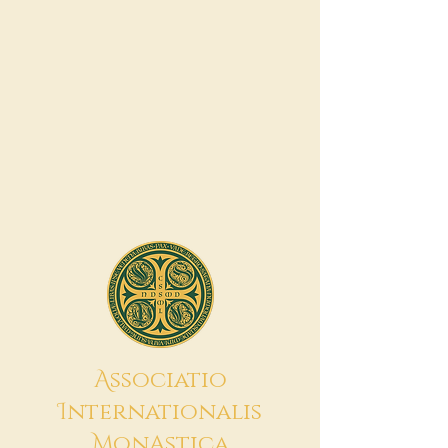
A
ssociatio
I
nternationalis
M
onAstica