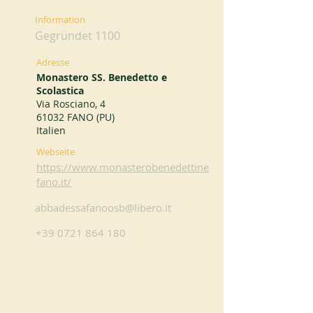
Information
Gegründet 1100
Adresse
Monastero SS. Benedetto e
Scolastica
Via Rosciano, 4
61032 FANO (PU)
Italien
Webseite
https://www.monasterobenedettine
fano.it/
abbadessafanoosb@libero.it
+39 0721 864 180