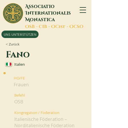
A
ssociatio
I
nternationalis
M
onastica
O
SB -
C
IB -
O
Cist -
O
CSO
UNS UNTERSTÜTZEN
< Zurück
Fano
Italien
HO/FE
Frauen
Befehl
OSB
Kongregation / Föderation
Italienische Föderation –
Norditalienische Föderation