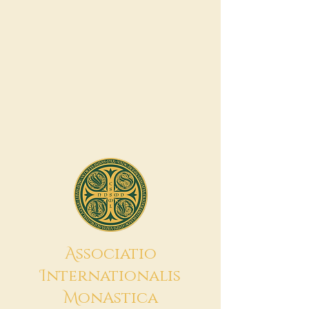
A
ssociatio
I
nternationalis
M
onAstica