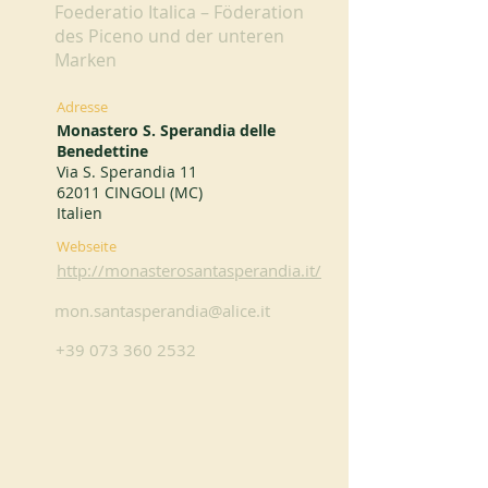
Foederatio Italica – Föderation
des Piceno und der unteren
Marken
Adresse
Monastero S. Sperandia delle
Benedettine
Via S. Sperandia 11
62011 CINGOLI (MC)
Italien
Webseite
http://monasterosantasperandia.it/
mon.santasperandia@alice.it
+39 073 360 2532