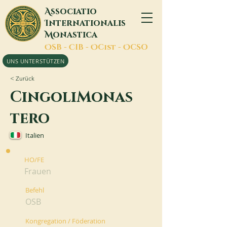
A
ssociatio
I
nternationalis
M
onastica
O
SB -
C
IB -
O
Cist -
O
CSO
UNS UNTERSTÜTZEN
< Zurück
CingoliMonas
tero
Italien
HO/FE
Frauen
Befehl
OSB
Kongregation / Föderation