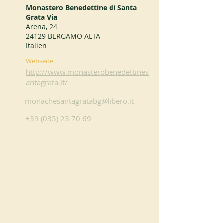
Monastero Benedettine di Santa
Grata Via
Arena, 24
24129 BERGAMO ALTA
Italien
Webseite
http://www.monasterobenedettines
antagrata.it/
monachesantagratabg@libero.it
+39 (035) 23 70 69