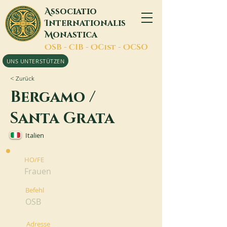
A
ssociatio
I
nternationalis
M
onastica
O
SB -
C
IB -
O
Cist -
O
CSO
UNS UNTERSTÜTZEN
< Zurück
Bergamo /
Santa Grata
Italien
HO/FE
Frauen
Befehl
OSB
Adresse