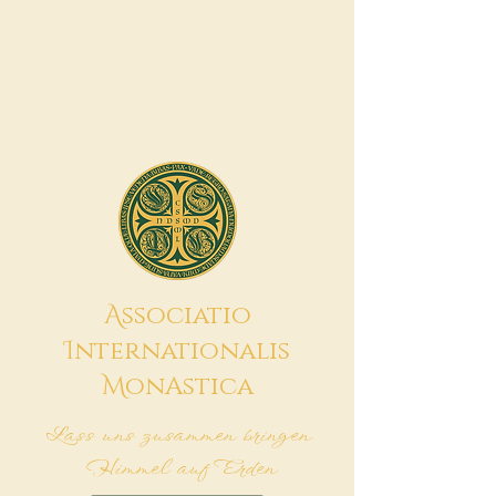
A
ssociatio
I
nternationalis
M
onAstica
Lass uns zusammen bringen
Himmel auf Erden