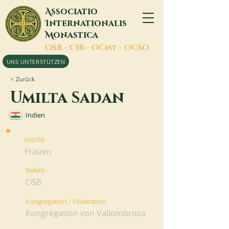
A
ssociatio
I
nternationalis
M
onastica
O
SB -
C
IB -
O
Cist -
O
CSO
UNS UNTERSTÜTZEN
< Zurück
Umilta Sadan
Indien
HO/FE
Frauen
Befehl
OSB
Kongregation / Föderation
Kongregation von Vallombrosa