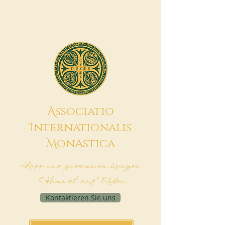
A
ssociatio
I
nternationalis
M
onAstica
Lass uns zusammen bringen
Himmel auf Erden
Kontaktieren Sie uns