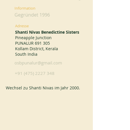
Information
Gegründet 1996
Adresse
Shanti Nivas Benedictine Sisters
Pineapple Junction
PUNALUR 691 305
Kollam District, Kerala
South India
osbpunalur@gmail.com
+91 (475) 2227 348
Wechsel zu Shanti Nivas im Jahr 2000.