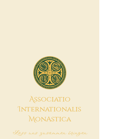
A
ssociatio
I
nternationalis
M
onAstica
Lass uns zusammen bringen