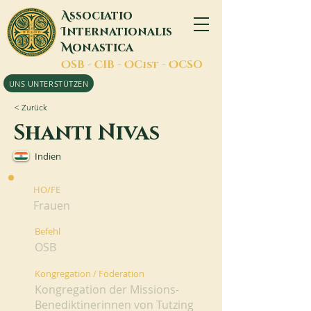
A
ssociatio
I
nternationalis
M
onastica
O
SB -
C
IB -
O
Cist -
O
CSO
UNS UNTERSTÜTZEN
< Zurück
Shanti Nivas
Indien
HO/FE
Frauen
Befehl
OSB
Kongregation / Föderation
Kongregation der Missions-
Benediktinerinnen von Tutzing