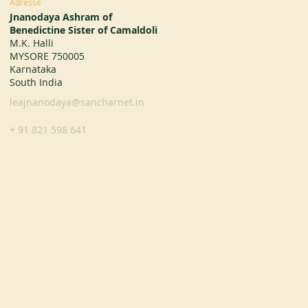
Adresse
Jnanodaya Ashram of
Benedictine Sister of Camaldoli
M.K. Halli
MYSORE 750005
Karnataka
South India
leajnanodaya@sancharnet.in
+ 91 821 598 641