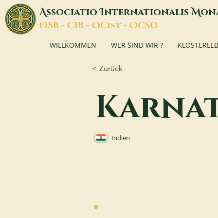
A
I
M
ssociatio
nternationalis
on
O
C
O
O
SB -
IB -
Cist -
CSO
WILLKOMMEN
WER SIND WIR ?
KLOSTERLE
< Zurück
Karna
Indien