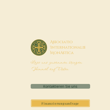
A
ssociatio
I
nternationalis
M
onAstica
Lass uns zusammen bringen
Himmel auf Erden
Kontaktieren Sie uns
Finanzierungsanfrage