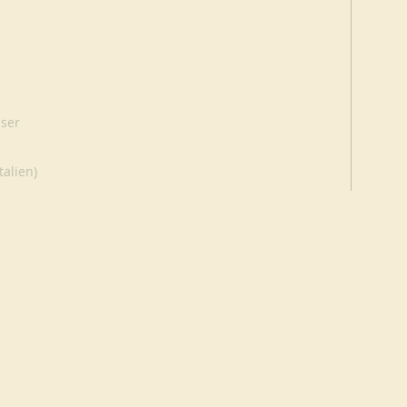
ser
talien)