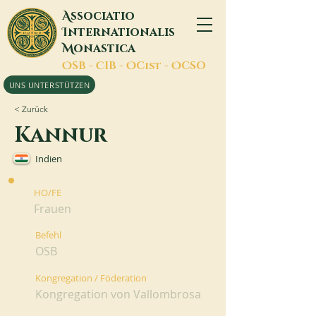
A
ssociatio
I
nternationalis
M
onastica
O
SB -
C
IB -
O
Cist -
O
CSO
UNS UNTERSTÜTZEN
< Zurück
Kannur
Indien
HO/FE
Frauen
Befehl
OSB
Kongregation / Föderation
Kongregation von Vallombrosa