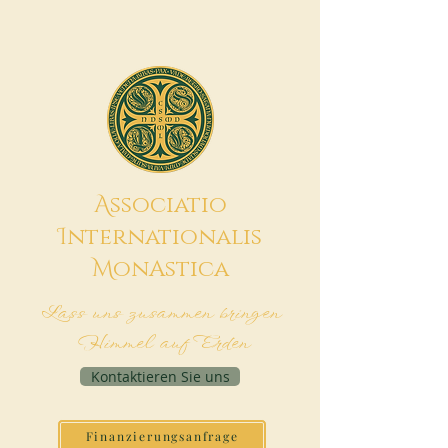
A
ssociatio
I
nternationalis
M
onAstica
Lass uns zusammen bringen
Himmel auf Erden
Kontaktieren Sie uns
Finanzierungsanfrage