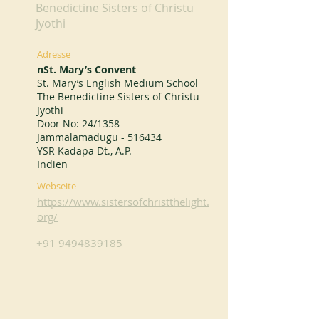
Benedictine Sisters of Christu
Jyothi
Adresse
nSt. Mary’s Convent
St. Mary’s English Medium School
The Benedictine Sisters of Christu
Jyothi
Door No: 24/1358
Jammalamadugu - 516434
YSR Kadapa Dt., A.P.
Indien
Webseite
https://www.sistersofchristthelight.
org/
+91 9494839185