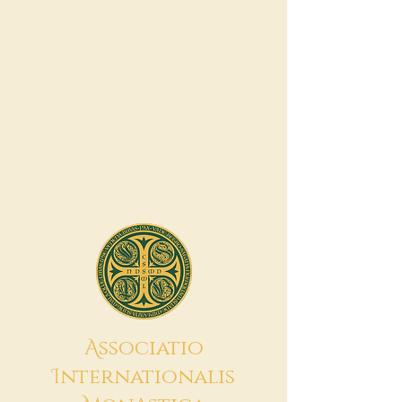
A
ssociatio
I
nternationalis