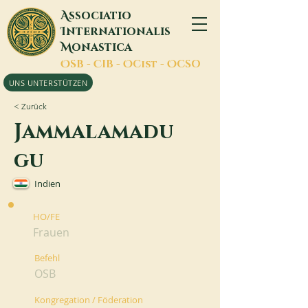
A
ssociatio
I
nternationalis
M
onastica
O
SB -
C
IB -
O
Cist -
O
CSO
UNS UNTERSTÜTZEN
< Zurück
Jammalamadu
gu
Indien
HO/FE
Frauen
Befehl
OSB
Kongregation / Föderation