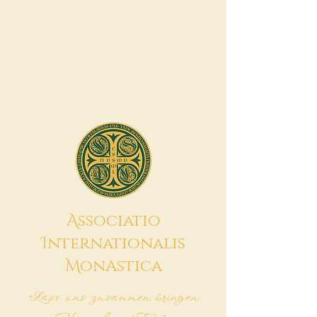
A
ssociatio
I
nternationalis
M
onAstica
Lass uns zusammen bringen