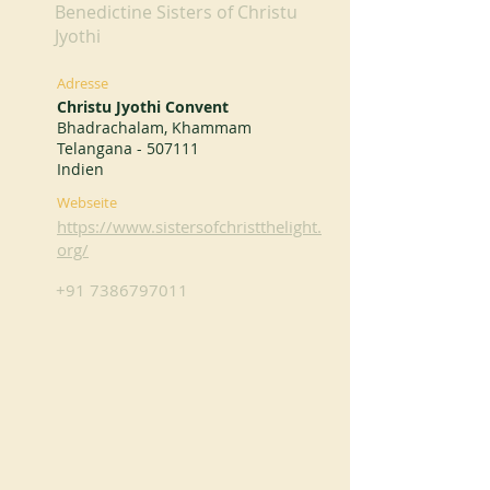
Benedictine Sisters of Christu
Jyothi
Adresse
Christu Jyothi Convent
Bhadrachalam, Khammam
Telangana - 507111
Indien
Webseite
https://www.sistersofchristthelight.
org/
+91 7386797011