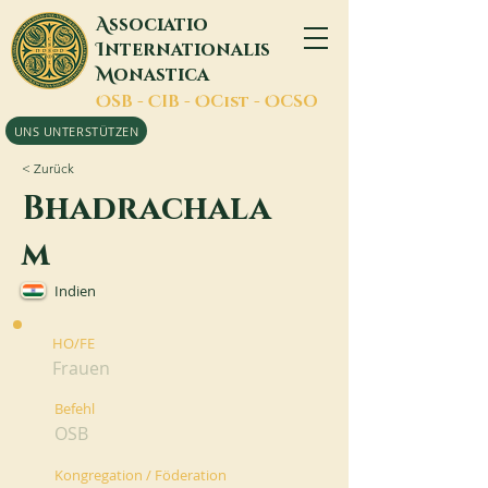
A
ssociatio
I
nternationalis
M
onastica
O
SB -
C
IB -
O
Cist -
O
CSO
UNS UNTERSTÜTZEN
< Zurück
Bhadrachala
m
Indien
HO/FE
Frauen
Befehl
OSB
Kongregation / Föderation