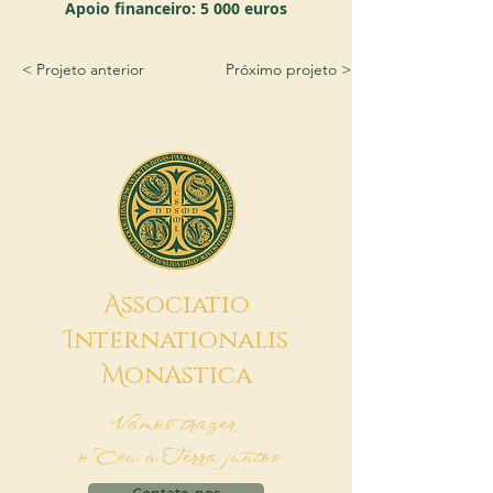
Apoio financeiro: 5 000 euros
< Projeto anterior
Próximo projeto >
A
ssociatio
I
nternationalis
M
onAstica
Vamos trazer
o Céu à Terra juntos