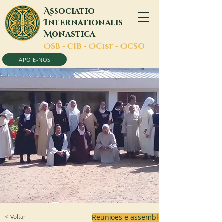
A
ssociatio
I
nternationalis
M
onastica
O
SB -
C
IB -
O
Cist -
O
CSO
APOIE-NOS
< Voltar
Reuniões e assembleias