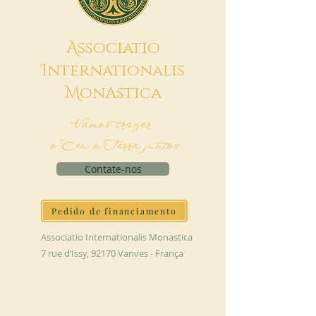
A
ssociatio
I
nternationalis
M
onAstica
Vamos trazer
o Céu à Terra juntos
Contate-nos
Pedido de financiamento
Associatio Internationalis Monastica
7 rue d’Issy, 92170 Vanves - França