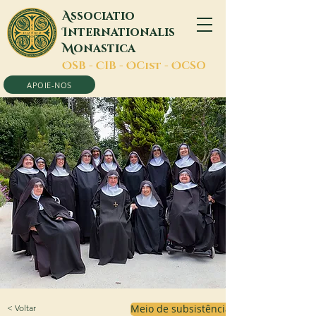
A
ssociatio
I
nternationalis
M
onastica
O
SB -
C
IB -
O
Cist -
O
CSO
APOIE-NOS
< Voltar
Meio de subsistência