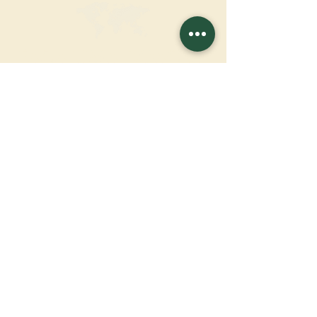
FAÇA UMA DOAÇÃO
APOIE NOSSA MISSÃO
Doação
Saber mais
ASSINAR A
NEWSLETTER
Saber mais
Sobrenome
Primeiro nome