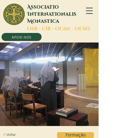
A
ssociatio
I
nternationalis
M
onastica
O
SB -
C
IB -
O
Cist -
O
CSO
APOIE-NOS
< Voltar
Formação