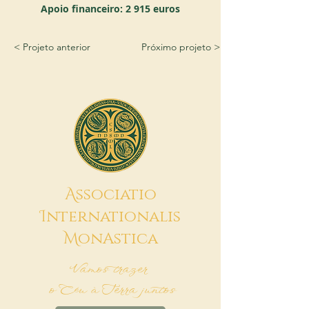
Apoio financeiro: 2 915 euros
< Projeto anterior
Próximo projeto >
A
ssociatio
I
nternationalis
M
onAstica
Vamos trazer
o Céu à Terra juntos