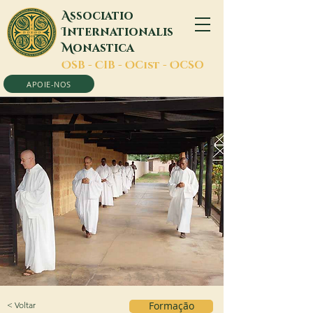
A
ssociatio
I
nternationalis
M
onastica
O
SB -
C
IB -
O
Cist -
O
CSO
APOIE-NOS
< Voltar
Formação