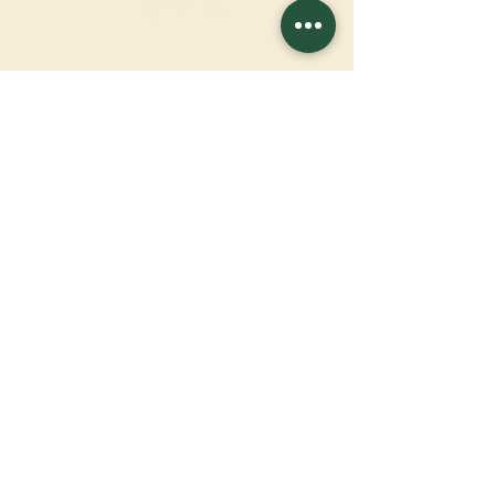
FAÇA UMA DOAÇÃO
APOIE NOSSA MISSÃO
Doação
Saber mais
ASSINAR A
NEWSLETTER
Saber mais
Sobrenome
Primeiro nome
Email