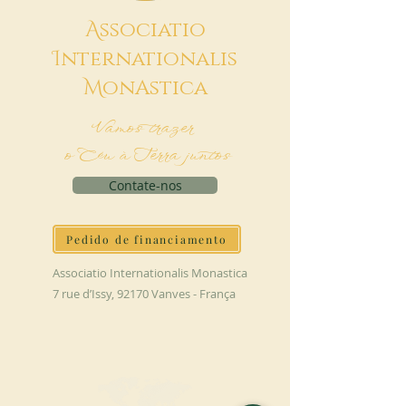
A
ssociatio
I
nternationalis
M
onAstica
Vamos trazer
o Céu à Terra juntos
Contate-nos
Pedido de financiamento
Associatio Internationalis Monastica
7 rue d’Issy, 92170 Vanves - França