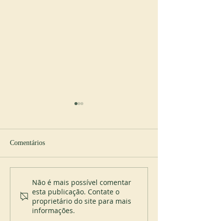
Comentários
Novo abade em Cullman
Profissão perpétua
Não é mais possível comentar
esta publicação. Contate o
Placid Priory
proprietário do site para mais
informações.