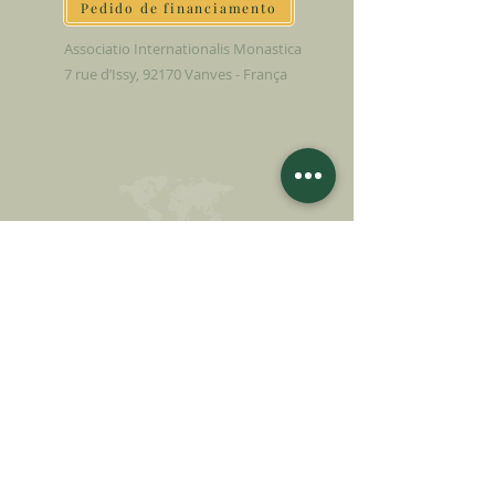
Pedido de financiamento
Associatio Internationalis Monastica
7 rue d’Issy, 92170 Vanves - França
FAÇA UMA DOAÇÃO
APOIE NOSSA MISSÃO
Doação
Saber mais
ASSINAR A
NEWSLETTER