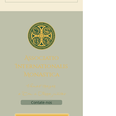
A
ssociatio
I
nternationalis
M
onAstica
Vamos trazer
o Céu à Terra juntos
Contate-nos