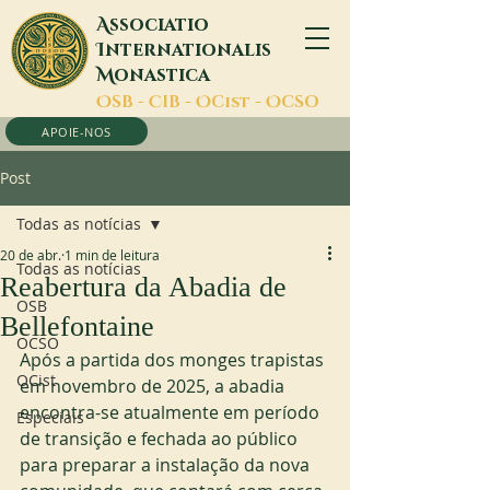
A
ssociatio
I
nternationalis
M
onastica
O
SB -
C
IB -
O
Cist -
O
CSO
APOIE-NOS
Post
Todas as notícias
20 de abr.
1 min de leitura
Todas as notícias
Reabertura da Abadia de
OSB
Bellefontaine
OCSO
Após a partida dos monges trapistas 
OCist
em novembro de 2025, a abadia 
encontra-se atualmente em período 
Especiais
de transição e fechada ao público 
para preparar a instalação da nova 