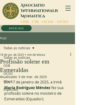
A
ssociatio
I
nternationalis
M
onastica
O
SB -
C
IB -
O
Cist -
O
CSO
APOIE-NOS
Post
Todas as notícias
18 de jan. de 2025
1 min de leitura
Todas as notícias
Profissão solene em
OSB
Esmeraldas
OCSO
Atualizado:
5 de mar. de 2025
OCist
Em 17 de janeiro de 2025, a Irmã
María Rodríguez Méndez
 fez sua 
Especiais
profissão solene no mosteiro de 
Esmeraldas (Equador).