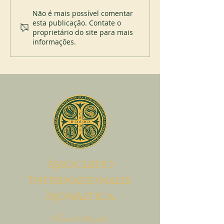
Novo abade em Spencer
200 anos do Mont
Não é mais possível comentar
esta publicação. Contate o
proprietário do site para mais
informações.
A
ssociatio
I
nternationalis
M
onAstica
Vamos trazer