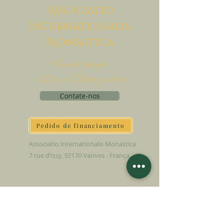
A
ssociatio
I
nternationalis
M
onAstica
Vamos trazer
o Céu à Terra juntos
Contate-nos
Pedido de financiamento
Associatio Internationalis Monastica
7 rue d’Issy, 92170 Vanves - França