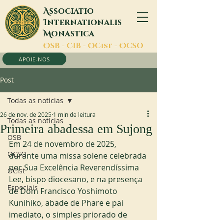
A
ssociatio
I
nternationalis
M
onastica
O
SB -
C
IB -
O
Cist -
O
CSO
APOIE-NOS
Post
Todas as notícias
26 de nov. de 2025
1 min de leitura
Todas as notícias
Primeira abadessa em Sujong
OSB
Em 24 de novembro de 2025, 
OCSO
durante uma missa solene celebrada 
por Sua Excelência Reverendíssima 
OCist
Lee, bispo diocesano, e na presença 
Especiais
de Dom Francisco Yoshimoto 
Kunihiko, abade de Phare e pai 
imediato, o simples priorado de 