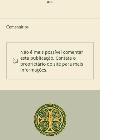
Comentários
Novo abade em Spencer
200 anos do Mont
Não é mais possível comentar
esta publicação. Contate o
proprietário do site para mais
informações.