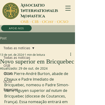
A
ssociatio
I
nternationalis
M
onastica
O
SB -
C
IB -
O
Cist -
O
CSO
APOIE-NOS
Post
Todas as notícias
13 de set. de 2024
1 min de leitura
Todas as notícias
Novo superior em Bricquebec
OSB
Atualizado:
29 de out. de 2024
Dom Pierre-André Burton, abade de 
OCSO
Cîteaux e Padre Imediato de 
OCist
Bricquebec, nomeou o Padre Simon-
Especiais
Marie Nguyen superior 
ad nutum
 de 
Bricquebec (diocese de Coutances, 
França). Essa nomeação entrará em 