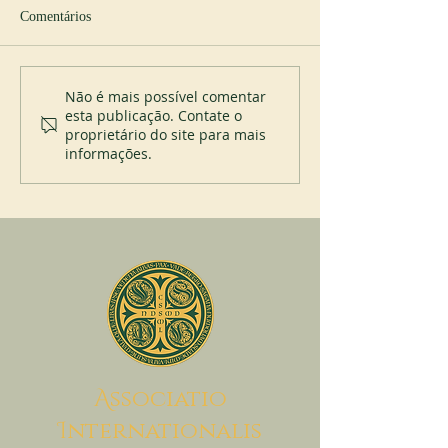
Comentários
Novo abade em Spencer
200 anos do Mont
Não é mais possível comentar
esta publicação. Contate o
proprietário do site para mais
informações.
A
ssociatio
I
nternationalis