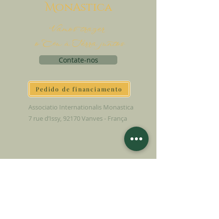
M
onAstica
Vamos trazer
o Céu à Terra juntos
Contate-nos
Pedido de financiamento
Associatio Internationalis Monastica
7 rue d’Issy, 92170 Vanves - França
FAÇA UMA DOAÇÃO