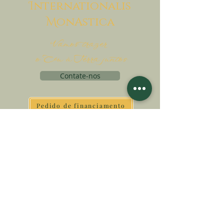
I
nternationalis
M
onAstica
Vamos trazer
o Céu à Terra juntos
Contate-nos
Pedido de financiamento
Associatio Internationalis Monastica
7 rue d’Issy, 92170 Vanves - França
FAÇA UMA DOAÇÃO