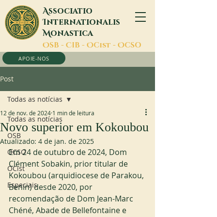
A
ssociatio
I
nternationalis
M
onastica
O
SB -
C
IB -
O
Cist -
O
CSO
APOIE-NOS
Post
Todas as notícias
12 de nov. de 2024
1 min de leitura
Todas as notícias
Novo superior em Kokoubou
OSB
Atualizado:
4 de jan. de 2025
Em 24 de outubro de 2024, Dom 
OCSO
Clément Sobakin, prior titular de 
OCist
Kokoubou (arquidiocese de Parakou, 
Especiais
Benin) desde 2020, por 
recomendação de Dom Jean-Marc 
Chéné, Abade de Bellefontaine e 