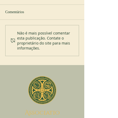
Comentários
Abadia de Blauvac
Novo abade em S
Não é mais possível comentar
esta publicação. Contate o
proprietário do site para mais
informações.
A
ssociatio