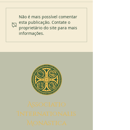
Cursos de liturgia
Jubileu do mostei
Não é mais possível comentar
esta publicação. Contate o
Itatinga (Brasil)
proprietário do site para mais
informações.
A
ssociatio
I
nternationalis
M
onAstica