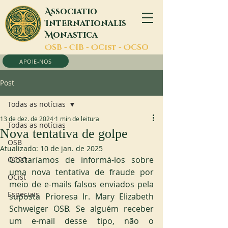
A
ssociatio
I
nternationalis
M
onastica
O
SB -
C
IB -
O
Cist -
O
CSO
APOIE-NOS
Post
Todas as notícias
13 de dez. de 2024
1 min de leitura
Todas as notícias
Nova tentativa de golpe
OSB
Atualizado:
10 de jan. de 2025
Gostaríamos de informá-los sobre 
OCSO
uma nova tentativa de fraude por 
OCist
meio de e-mails falsos enviados pela 
Especiais
suposta Prioresa Ir. Mary Elizabeth 
Schweiger OSB. Se alguém receber 
um e-mail desse tipo, não o 