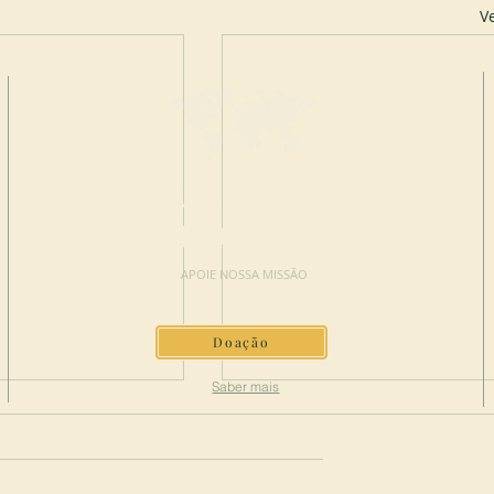
V
FAÇA UMA
DOAÇÃO
APOIE NOSSA MISSÃO
Doação
Saber mais