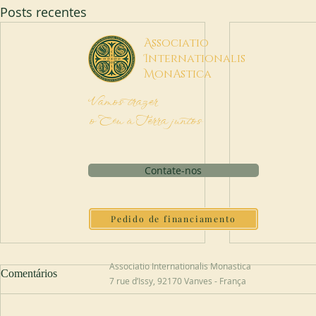
Posts recentes
A
ssociatio
I
nternationalis
M
onAstica
Vamos trazer
o Céu à Terra juntos
Contate-nos
Pedido de financiamento
Associatio Internationalis Monastica
Comentários
7 rue d’Issy, 92170 Vanves - França