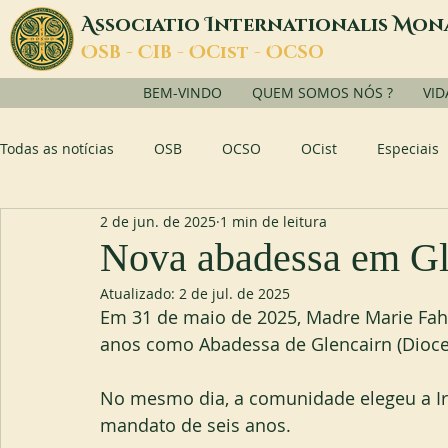
A
I
M
ssociatio
nternationalis
on
O
C
O
O
SB -
IB -
Cist -
CSO
BEM-VINDO
QUEM SOMOS NÓS ?
VID
Todas as notícias
OSB
OCSO
OCist
Especiais
2 de jun. de 2025
1 min de leitura
Nova abadessa em Gl
Atualizado:
2 de jul. de 2025
Em 31 de maio de 2025, Madre Marie Fah
anos como Abadessa de Glencairn (Dioces
No mesmo dia, a comunidade elegeu a I
mandato de seis anos.