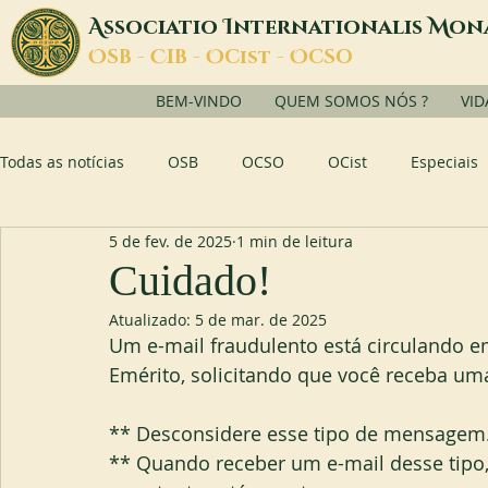
A
I
M
ssociatio
nternationalis
on
O
C
O
O
SB -
IB -
Cist -
CSO
BEM-VINDO
QUEM SOMOS NÓS ?
VID
Todas as notícias
OSB
OCSO
OCist
Especiais
5 de fev. de 2025
1 min de leitura
Cuidado!
Atualizado:
5 de mar. de 2025
Um e-mail fraudulento está circulando
Emérito, solicitando que você receba um
** Desconsidere esse tipo de mensagem
** Quando receber um e-mail desse tipo,