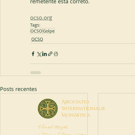
remetente está correto.
ocso.org
Tags:
OCSO
Golpe
OCSO
Posts recentes
A
ssociatio
I
nternationalis
M
onAstica
Vamos trazer