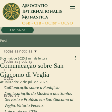
A
ssociatio
I
nternationalis
M
onastica
O
SB -
C
IB -
O
Cist -
O
CSO
APOIE-NOS
Post
Todas as notícias
3 de mai. de 2025
2 min de leitura
Todas as notícias
Comunicação sobre San
OSB
Giacomo di Veglia
OCSO
Atualizado:
2 de jul. de 2025
OCist
Comunicação sobre a Pontifícia 
Comissariação do Mosteiro dos Santos 
Especiais
Gervásio e Protásio em San Giacomo di 
Veglia, Vittorio Veneto.
1 de maio de 2025