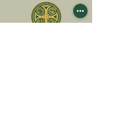
A
ssociatio
I
nternationalis
M
onAstica
Vamos trazer
o Céu à Terra juntos
Contate-nos
Pedido de financiamento
Associatio Internationalis Monastica
7 rue d’Issy, 92170 Vanves - França