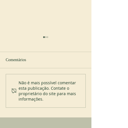
Comentários
Cursos de liturgia
Jubileu do mostei
Não é mais possível comentar
esta publicação. Contate o
Itatinga (Brasil)
proprietário do site para mais
informações.