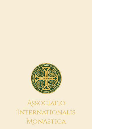
A
ssociatio
I
nternationalis
M
onAstica