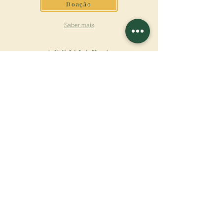
Doação
Saber mais
ASSINAR A
NEWSLETTER
Saber mais
Sobrenome
Primeiro nome
Email
Linguagem
Nome do mosteiro