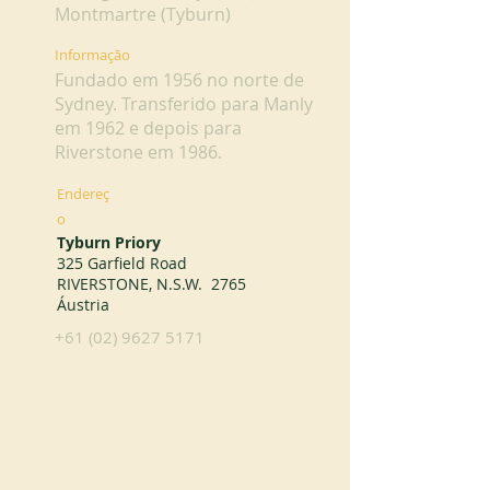
Montmartre (Tyburn)
Informação
Fundado em 1956 no norte de
Sydney. Transferido para Manly
em 1962 e depois para
Riverstone em 1986.
Endereç
o
Tyburn Priory
325 Garfield Road
RIVERSTONE, N.S.W. 2765
Áustria
+61 (02) 9627 5171