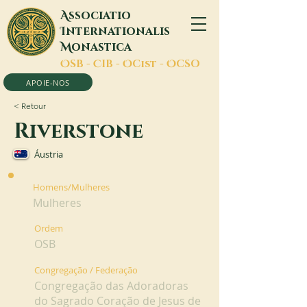
A
ssociatio
I
nternationalis
M
onastica
O
SB -
C
IB -
O
Cist -
O
CSO
APOIE-NOS
< Retour
Riverstone
Áustria
Homens/Mulheres
Mulheres
Ordem
OSB
Congregação / Federação
Congregação das Adoradoras
do Sagrado Coração de Jesus de