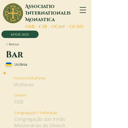
A
ssociatio
I
nternationalis
M
onastica
O
SB -
C
IB -
O
Cist -
O
CSO
APOIE-NOS
< Retour
Bar
Ucrânia
Homens/Mulheres
Mulheres
Ordem
OSB
Congregação / Federação
Congregação das Irmãs
Missionárias de Otwock