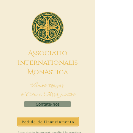
A
ssociatio
I
nternationalis
M
onAstica
Vamos trazer
o Céu à Terra juntos
Contate-nos
Pedido de financiamento
Associatio Internationalis Monastica