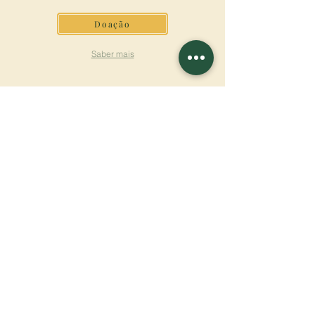
Doação
Saber mais
ASSINAR A
NEWSLETTER
Saber mais
Sobrenome
Primeiro nome
Email
Linguagem