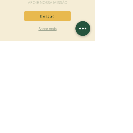
APOIE NOSSA MISSÃO
Doação
Saber mais
ASSINAR A
NEWSLETTER
Saber mais
Sobrenome
Primeiro nome
Email
Linguagem