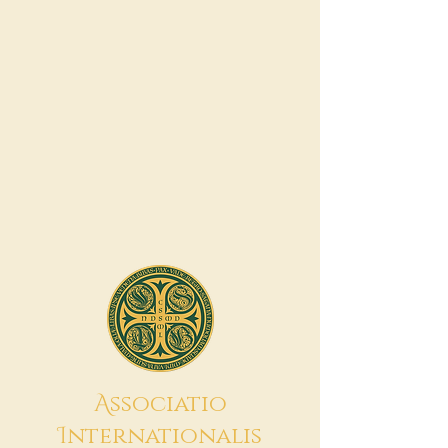
A
ssociatio
I
nternationalis