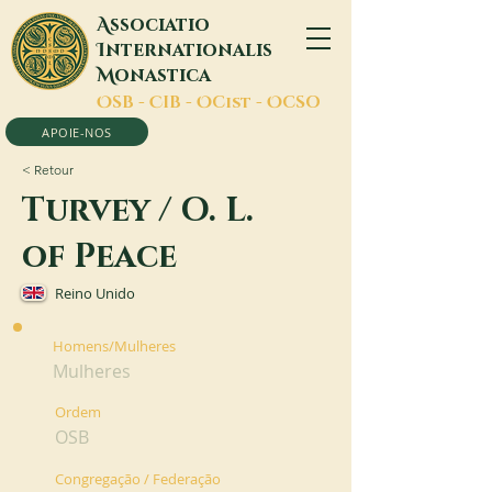
A
ssociatio
I
nternationalis
M
onastica
O
SB -
C
IB -
O
Cist -
O
CSO
APOIE-NOS
< Retour
Turvey / O. L.
of Peace
Reino Unido
Homens/Mulheres
Mulheres
Ordem
OSB
Congregação / Federação