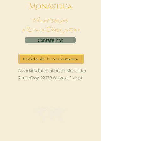
M
onAstica
Vamos trazer
o Céu à Terra juntos
Contate-nos
Pedido de financiamento
Associatio Internationalis Monastica
7 rue d’Issy, 92170 Vanves - França
FAÇA UMA DOAÇÃO