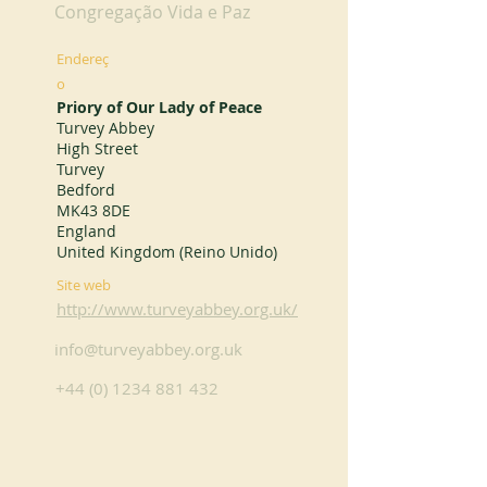
Congregação Vida e Paz
Endereç
o
Priory of Our Lady of Peace
Turvey Abbey
High Street
Turvey
Bedford
MK43 8DE
England
United Kingdom (Reino Unido)
Site web
http://www.turveyabbey.org.uk/
info@turveyabbey.org.uk
+44 (0) 1234 881 432