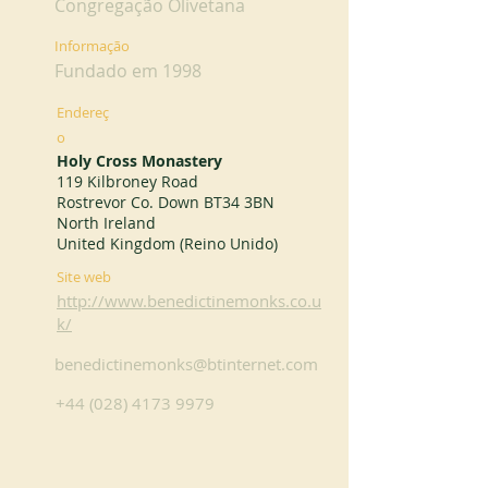
Congregação Olivetana
Informação
Fundado em 1998
Endereç
o
Holy Cross Monastery
119 Kilbroney Road
Rostrevor Co. Down BT34 3BN
North Ireland
United Kingdom (Reino Unido)
Site web
http://www.benedictinemonks.co.u
k/
benedictinemonks@btinternet.com
+44 (028) 4173 9979