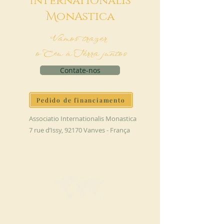
I
nternationalis
M
onAstica
Vamos trazer
o Céu à Terra juntos
Contate-nos
Pedido de financiamento
Associatio Internationalis Monastica
7 rue d’Issy, 92170 Vanves - França
FAÇA UMA DOAÇÃO