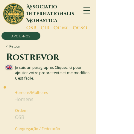
A
ssociatio
I
nternationalis
M
onastica
O
SB -
C
IB -
O
Cist -
O
CSO
APOIE-NOS
< Retour
Rostrevor
Je suis un paragraphe. Cliquez ici pour
ajouter votre propre texte et me modifier.
C'est facile.
Homens/Mulheres
Homens
Ordem
OSB
Congregação / Federação