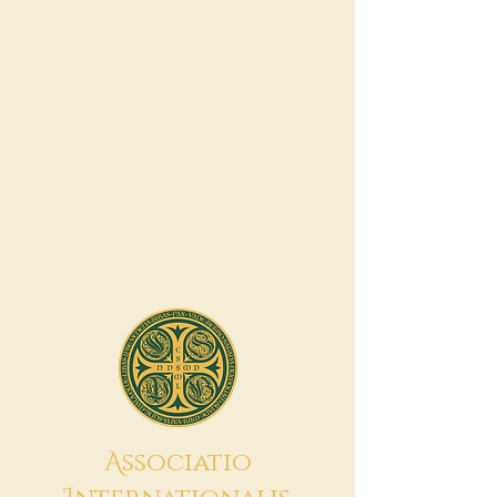
A
ssociatio