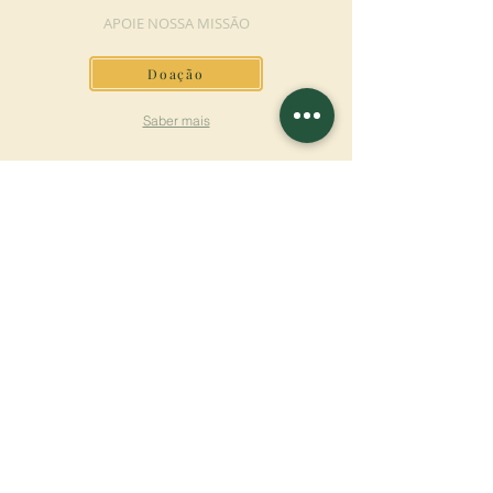
APOIE NOSSA MISSÃO
Doação
Saber mais
ASSINAR A
NEWSLETTER
Saber mais
Sobrenome
Primeiro nome
Email
Linguagem