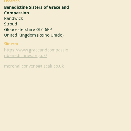
Endereço
Benedictine Sisters of Grace and
Compassion
Randwick
Stroud
Gloucestershire GL6 6EP
United Kingdom (Reino Unido)
Site web
https://www.graceandcompassio
nbenedictines.org.uk/
morehallconvent@tiscali.co.uk