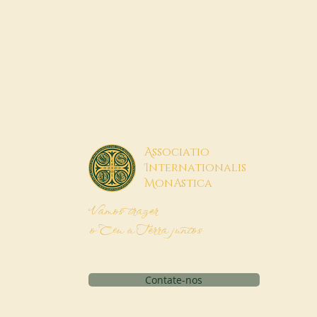
A
ssociatio
I
nternationalis
M
onAstica
Vamos trazer
o Céu à Terra juntos
Contate-nos