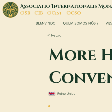
A
I
M
ssociatio
nternationalis
on
O
C
O
O
SB -
IB -
Cist -
CSO
BEM-VINDO
QUEM SOMOS NÓS ?
VID
< Retour
More H
Conve
Reino Unido