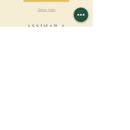
Saber mais
ASSINAR A
NEWSLETTER
Saber mais
Sobrenome
Primeiro nome
Email
Linguagem
Nome do mosteiro