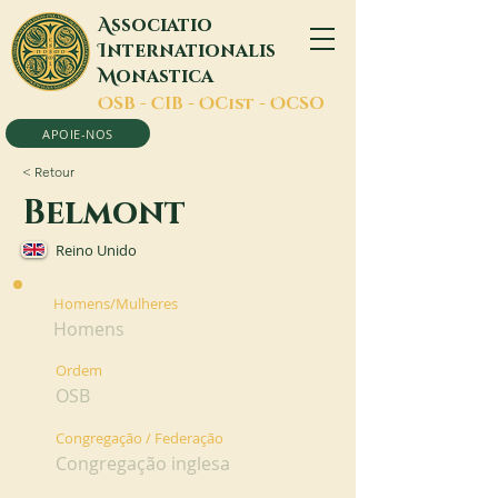
A
ssociatio
I
nternationalis
M
onastica
O
SB -
C
IB -
O
Cist -
O
CSO
APOIE-NOS
< Retour
Belmont
Reino Unido
Homens/Mulheres
Homens
Ordem
OSB
Congregação / Federação
Congregação inglesa