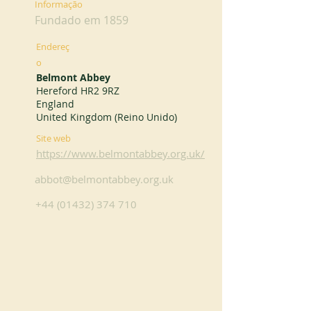
Informação
Fundado em 1859
Endereç
o
Belmont Abbey
Hereford HR2 9RZ
England
United Kingdom (Reino Unido)
Site web
https://www.belmontabbey.org.uk/
abbot@belmontabbey.org.uk
+44 (01432) 374 710