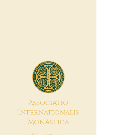
A
ssociatio
I
nternationalis
M
onAstica