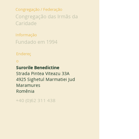
Congregação / Federação
Congregação das Irmãs da
Caridade
Informação
Fundado em 1994
Endereç
o
Surorile Benedictine
Strada Pintea Viteazu 33A
4925 Sighetul Marmatiei Jud
Maramures
Romênia
+40 (0)62 311 438