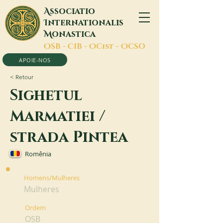
A
ssociatio
I
nternationalis
M
onastica
O
SB -
C
IB -
O
Cist -
O
CSO
APOIE-NOS
< Retour
Sighetul
Marmatiei /
strada Pintea
Romênia
Homens/Mulheres
Mulheres
Ordem
OSB