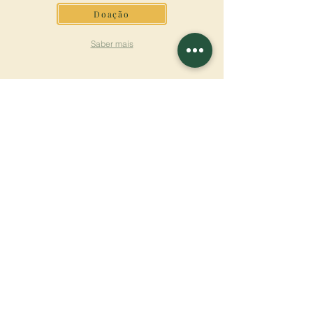
Doação
Saber mais
ASSINAR A
NEWSLETTER
Saber mais
Sobrenome
Primeiro nome
Email
Linguagem