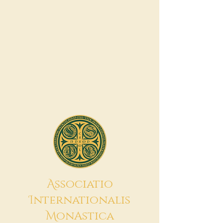
A
ssociatio
I
nternationalis
M
onAstica