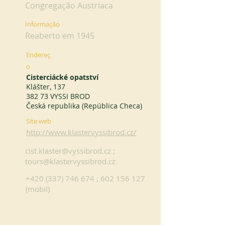
Congregação Austríaca
Informação
Reaberto em 1945
Endereç
o
Cisterciácké opatství
Klášter, 137
382 73 VYSSI BROD
Česká republika (República Checa)
Site web
http://www.klastervyssibrod.cz/
cist.klaster@vyssibrod.cz
;
tours@klastervyssibrod.cz
+420 (337) 746 674
;
602 156 127
(mobil)