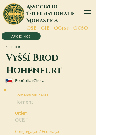
A
ssociatio
I
nternationalis
M
onastica
O
SB -
C
IB -
O
Cist -
O
CSO
APOIE-NOS
< Retour
Vyšší Brod
Hohenfurt
República Checa
Homens/Mulheres
Homens
Ordem
OCIST
Congregação / Federação