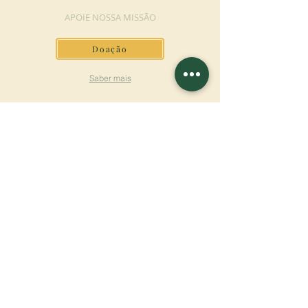
APOIE NOSSA MISSÃO
Doação
Saber mais
ASSINAR A
NEWSLETTER
Saber mais
Sobrenome
Primeiro nome
Email
Linguagem