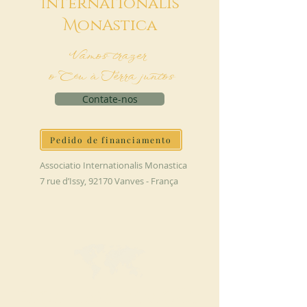
I
nternationalis
M
onAstica
Vamos trazer
o Céu à Terra juntos
Contate-nos
Pedido de financiamento
Associatio Internationalis Monastica
7 rue d’Issy, 92170 Vanves - França
FAÇA UMA DOAÇÃO