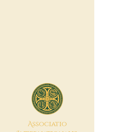
A
ssociatio