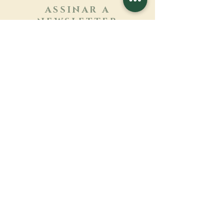
ASSINAR A
NEWSLETTER
Saber mais
Sobrenome
Primeiro nome
Email
Linguagem
Nome do mosteiro