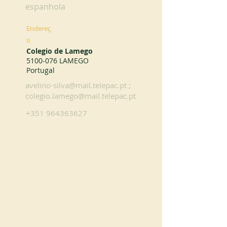
espanhola
Endereç
o
Colegio de Lamego
5100-076
LAMEGO
Portugal
avelino-silva@mail.telepac.pt
;
colegio.lamego@mail.telepac.pt
+351 964363627