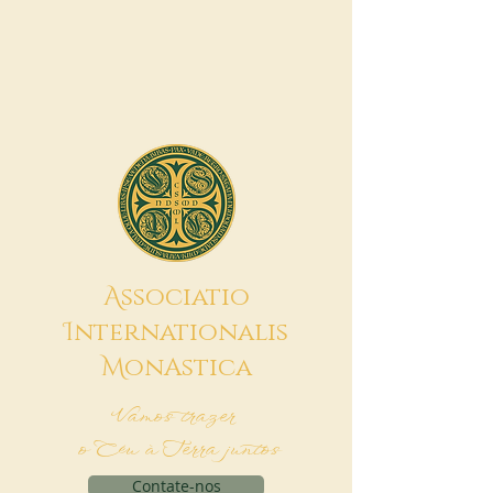
A
ssociatio
I
nternationalis
M
onAstica
Vamos trazer
o Céu à Terra juntos
Contate-nos