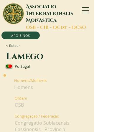
A
ssociatio
I
nternationalis
M
onastica
O
SB -
C
IB -
O
Cist -
O
CSO
APOIE-NOS
< Retour
Lamego
Portugal
Homens/Mulheres
Homens
Ordem
OSB
Congregação / Federação
Congregatio Sublacensis
Cassinensis - Província