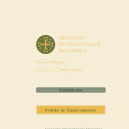
A
ssociatio
I
nternationalis
M
onAstica
Vamos trazer
o Céu à Terra juntos
Contate-nos
Pedido de financiamento