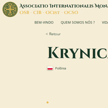
A
I
M
ssociatio
nternationalis
on
O
C
O
O
SB -
IB -
Cist -
CSO
BEM-VINDO
QUEM SOMOS NÓS ?
VID
< Retour
Krynic
Polônia