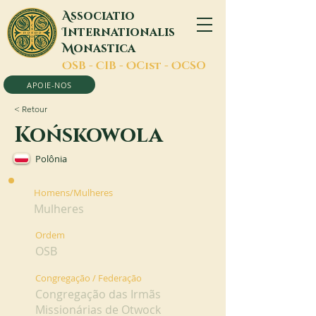
A
ssociatio
I
nternationalis
M
onastica
O
SB -
C
IB -
O
Cist -
O
CSO
APOIE-NOS
< Retour
Końskowola
Polônia
Homens/Mulheres
Mulheres
Ordem
OSB
Congregação / Federação
Congregação das Irmãs
Missionárias de Otwock