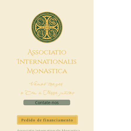
A
ssociatio
I
nternationalis
M
onAstica
Vamos trazer
o Céu à Terra juntos
Contate-nos
Pedido de financiamento
Associatio Internationalis Monastica