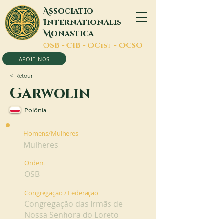
A
ssociatio
I
nternationalis
M
onastica
O
SB -
C
IB -
O
Cist -
O
CSO
APOIE-NOS
< Retour
Garwolin
Polônia
Homens/Mulheres
Mulheres
Ordem
OSB
Congregação / Federação
Congregação das Irmãs de
Nossa Senhora do Loreto