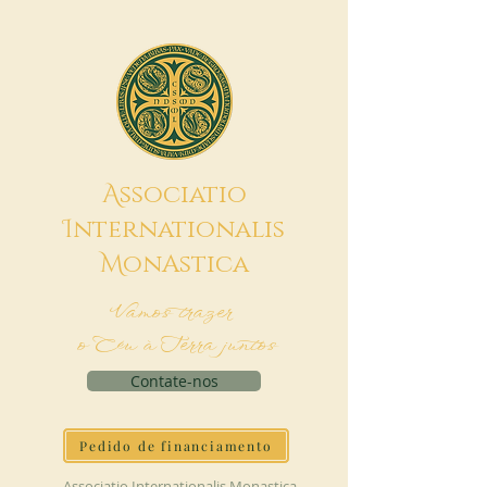
A
ssociatio
I
nternationalis
M
onAstica
Vamos trazer
o Céu à Terra juntos
Contate-nos
Pedido de financiamento
Associatio Internationalis Monastica