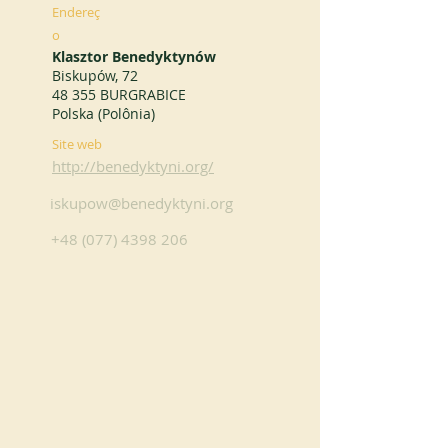
Endereç
o
Klasztor Benedyktynów
Biskupów, 72
48 355 BURGRABICE
Polska (Polônia)
Site web
http://benedyktyni.org/
iskupow@benedyktyni.org
+48 (077) 4398 206