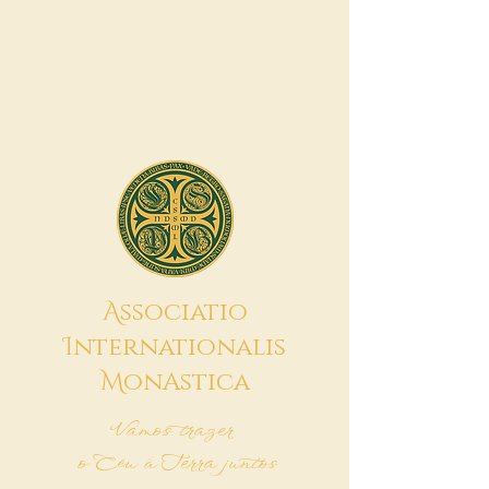
A
ssociatio
I
nternationalis
M
onAstica
Vamos trazer
o Céu à Terra juntos