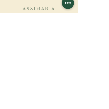
ASSINAR A
NEWSLETTER
Saber mais
Sobrenome
Primeiro nome
Email
Linguagem
Nome do mosteiro