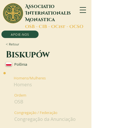
A
ssociatio
I
nternationalis
M
onastica
O
SB -
C
IB -
O
Cist -
O
CSO
APOIE-NOS
< Retour
Biskupów
Polônia
Homens/Mulheres
Homens
Ordem
OSB
Congregação / Federação
Congregação da Anunciação