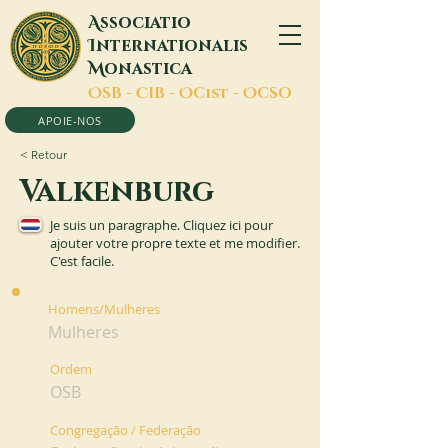
A
ssociatio
I
nternationalis
M
onastica
O
SB -
C
IB -
O
Cist -
O
CSO
APOIE-NOS
< Retour
Valkenburg
Je suis un paragraphe. Cliquez ici pour
ajouter votre propre texte et me modifier.
C'est facile.
Homens/Mulheres
Mulheres
Ordem
OSB
Congregação / Federação