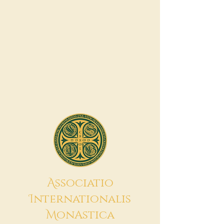
A
ssociatio
I
nternationalis
M
onAstica