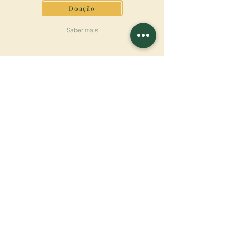
Doação
Saber mais
ASSINAR A
NEWSLETTER
Saber mais
Sobrenome
Primeiro nome
Email
Linguagem
Nome do mosteiro