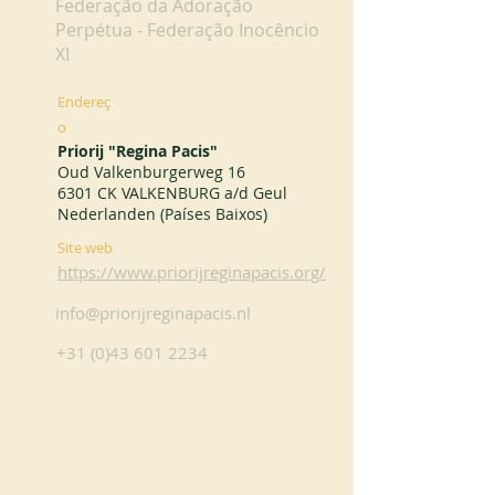
Federação da Adoração
Perpétua - Federação Inocêncio
XI
Endereç
o
Priorij "Regina Pacis"
Oud Valkenburgerweg 16
6301 CK VALKENBURG a/d Geul
Nederlanden (Países Baixos)
Site web
https://www.priorijreginapacis.org/
info@priorijreginapacis.nl
+31 (0)43 601 2234