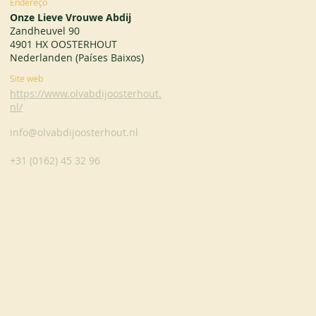
Endereço
Onze Lieve Vrouwe Abdij
Zandheuvel 90
4901 HX OOSTERHOUT
Nederlanden (Países Baixos)
Site web
https://www.olvabdijoosterhout.
nl/
info@olvabdijoosterhout.nl
+31 (0162) 45 32 96