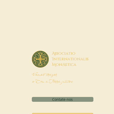
A
ssociatio
I
nternationalis
M
onAstica
Vamos trazer
o Céu à Terra juntos
Contate-nos