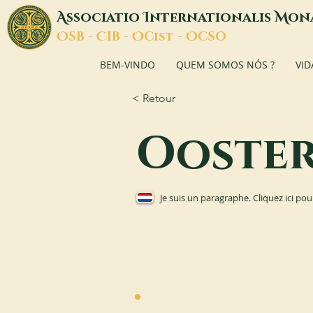
A
I
M
ssociatio
nternationalis
on
O
C
O
O
SB -
IB -
Cist -
CSO
BEM-VINDO
QUEM SOMOS NÓS ?
VID
< Retour
Ooste
Je suis un paragraphe. Cliquez ici pou