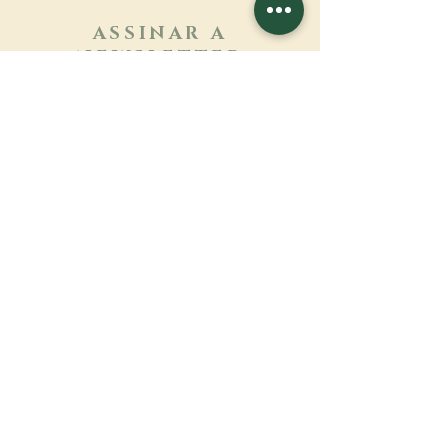
ASSINAR A
NEWSLETTER
Saber mais
Sobrenome
Primeiro nome
Email
Linguagem
Nome do mosteiro