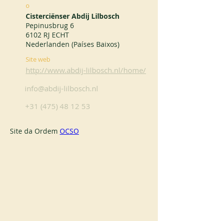
o
Cisterciënser Abdij Lilbosch
Pepinusbrug 6
6102 RJ ECHT
Nederlanden (Países Baixos)
Site web
http://www.abdij-lilbosch.nl/home/
info@abdij-lilbosch.nl
+31 (475) 48 12 53
Site da Ordem 
OCSO