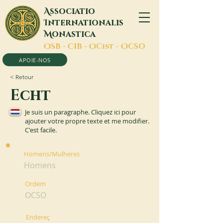
A
ssociatio
I
nternationalis
M
onastica
O
SB -
C
IB -
O
Cist -
O
CSO
APOIE-NOS
< Retour
Echt
Je suis un paragraphe. Cliquez ici pour
ajouter votre propre texte et me modifier.
C'est facile.
Homens/Mulheres
Homens
Ordem
OCSO
Endereç