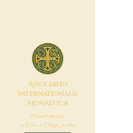
A
ssociatio
I
nternationalis
M
onAstica
Vamos trazer
o Céu à Terra juntos