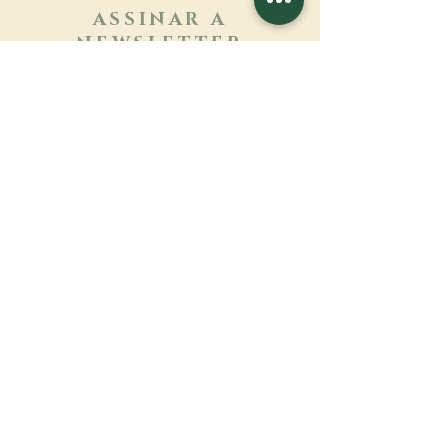
ASSINAR A
NEWSLETTER
Saber mais
Sobrenome
Primeiro nome
Email
Linguagem
Nome do mosteiro