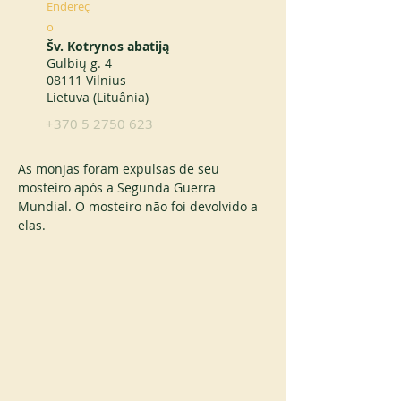
Endereç
o
Šv. Kotrynos abatiją
Gulbių g. 4
08111 Vilnius
Lietuva (Lituânia)
+370 5 2750 623
As monjas foram expulsas de seu 
mosteiro após a Segunda Guerra 
Mundial. O mosteiro não foi devolvido a 
elas.