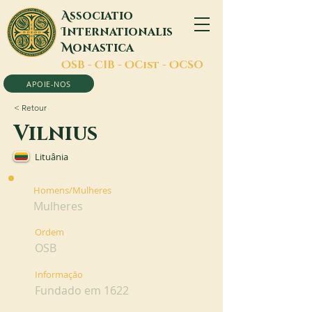
A
ssociatio
I
nternationalis
M
onastica
O
SB -
C
IB -
O
Cist -
O
CSO
APOIE-NOS
< Retour
Vilnius
Lituânia
Homens/Mulheres
Mulheres
Ordem
OSB
Informação
Fundado em 1622