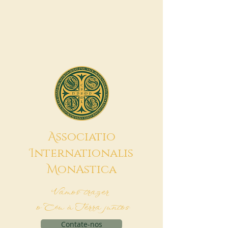
A
ssociatio
I
nternationalis
M
onAstica
Vamos trazer
o Céu à Terra juntos
Contate-nos