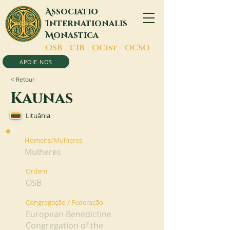
A
ssociatio
I
nternationalis
M
onastica
O
SB -
C
IB -
O
Cist -
O
CSO
APOIE-NOS
< Retour
Kaunas
Lituânia
Homens/Mulheres
Mulheres
Ordem
OSB
Congregação / Federação
European Benedictine
Congregation of the