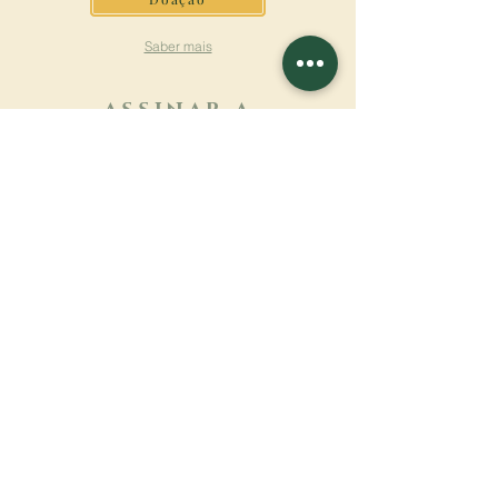
Saber mais
ASSINAR A
NEWSLETTER
Saber mais
Sobrenome
Primeiro nome
Email
Linguagem
Nome do mosteiro