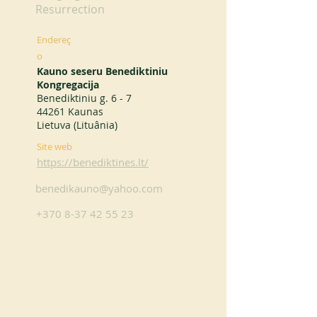
Resurrection
Endereç
o
Kauno seseru Benediktiniu
Kongregacija
Benediktiniu g. 6 - 7
44261 Kaunas
Lietuva (Lituânia)
Site web
https://benediktines.lt/
benedikauno@yahoo.com
+370 8-37 42 55 23