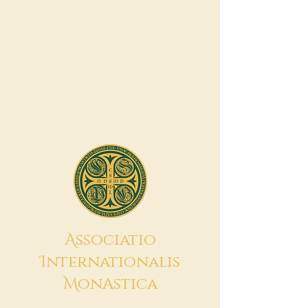
A
ssociatio
I
nternationalis
M
onAstica