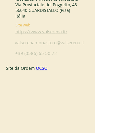
Via Provinciale del Poggetto, 48
56040 GUARDISTALLO (Pisa)
Itália
Site web
https://www.valserena.it/
valserenamonastero@valserena.it
+39 (0586) 65 50 72
Site da Ordem 
OCSO