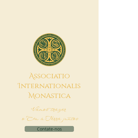
A
ssociatio
I
nternationalis
M
onAstica
Vamos trazer
o Céu à Terra juntos
Contate-nos