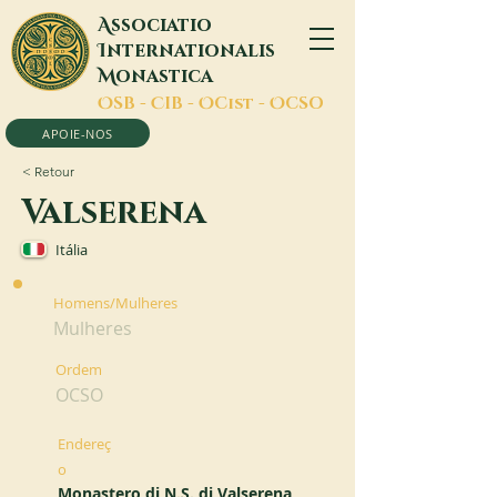
A
ssociatio
I
nternationalis
M
onastica
O
SB -
C
IB -
O
Cist -
O
CSO
APOIE-NOS
< Retour
Valserena
Itália
Homens/Mulheres
Mulheres
Ordem
OCSO
Endereç
o
Monastero di N.S. di Valserena