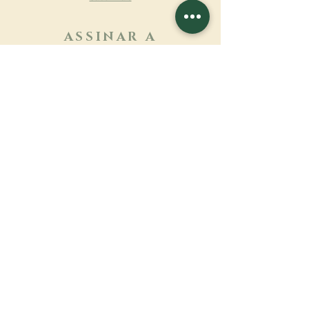
ASSINAR A
NEWSLETTER
Saber mais
Sobrenome
Primeiro nome
Email
Linguagem
Nome do mosteiro