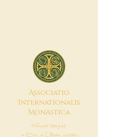
A
ssociatio
I
nternationalis
M
onAstica
Vamos trazer
o Céu à Terra juntos