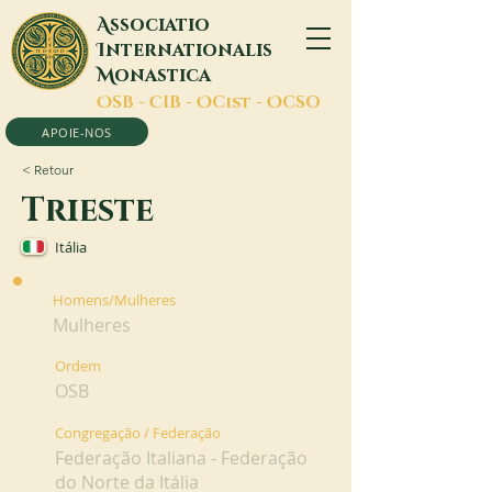
A
ssociatio
I
nternationalis
M
onastica
O
SB -
C
IB -
O
Cist -
O
CSO
APOIE-NOS
< Retour
Trieste
Itália
Homens/Mulheres
Mulheres
Ordem
OSB
Congregação / Federação
Federação Italiana - Federação
do Norte da Itália