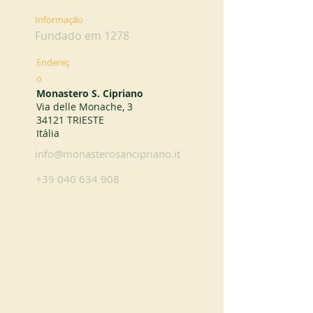
Informação
Fundado em 1278
Endereç
o
Monastero S. Cipriano
Via delle Monache, 3
34121 TRIESTE
Itália
info@monasterosancipriano.it
+39 040 634 908