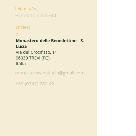
Informação
Fundado em 1344
Endereç
o
Monastero delle Benedettine - S.
Lucia
Via del Crocifisso, 11
06039 TREVI (PG)
Itália
monasterosantalucia@gmail.com
+39 (0742) 782.42