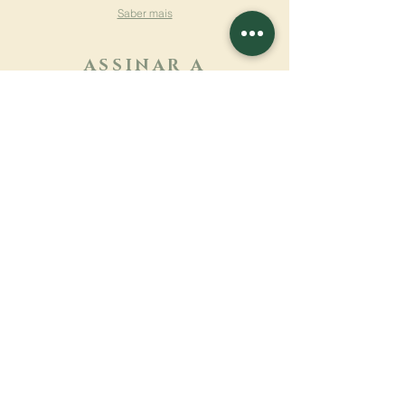
Saber mais
ASSINAR A
NEWSLETTER
Saber mais
Sobrenome
Primeiro nome
Email
Linguagem
Nome do mosteiro