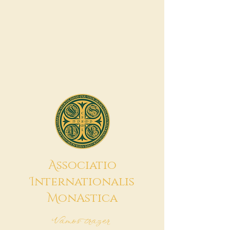
A
ssociatio
I
nternationalis
M
onAstica
Vamos trazer