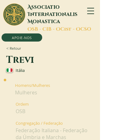
A
ssociatio
I
nternationalis
M
onastica
O
SB -
C
IB -
O
Cist -
O
CSO
APOIE-NOS
< Retour
Trevi
Itália
Homens/Mulheres
Mulheres
Ordem
OSB
Congregação / Federação
Federação Italiana - Federação
da Úmbria e Marchas