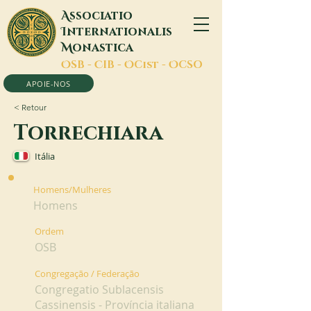
A
ssociatio
I
nternationalis
M
onastica
O
SB -
C
IB -
O
Cist -
O
CSO
APOIE-NOS
< Retour
Torrechiara
Itália
Homens/Mulheres
Homens
Ordem
OSB
Congregação / Federação
Congregatio Sublacensis
Cassinensis - Província italiana