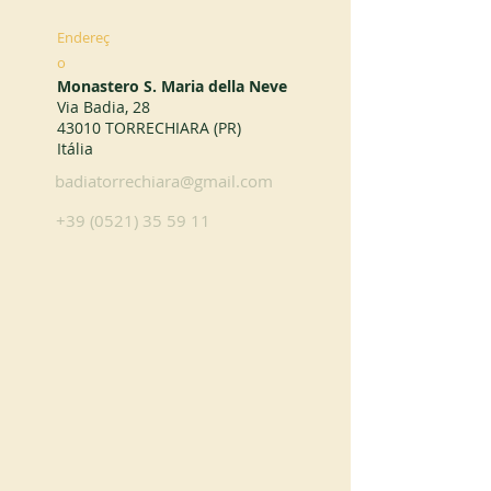
Endereç
o
Monastero S. Maria della Neve
Via Badia, 28
43010 TORRECHIARA (PR)
Itália
badiatorrechiara@gmail.com
+39 (0521) 35 59 11