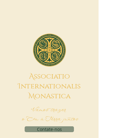
A
ssociatio
I
nternationalis
M
onAstica
Vamos trazer
o Céu à Terra juntos
Contate-nos