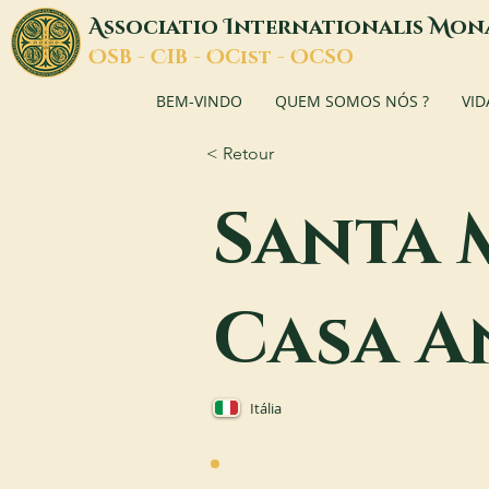
A
I
M
ssociatio
nternationalis
on
O
C
O
O
SB -
IB -
Cist -
CSO
BEM-VINDO
QUEM SOMOS NÓS ?
VID
< Retour
Santa 
Casa A
Itália