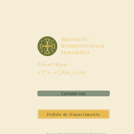
A
ssociatio
I
nternationalis
M
onAstica
Vamos trazer
o Céu à Terra juntos
Contate-nos
Pedido de financiamento